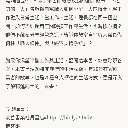
窯烤麵包…..。除了辛苦而義無反顧的創業故事，「老
闆的一天」告訴你自宅職人如何分配一天的時間，將工
作融入日常生活？當工作、生活、睡覺都在同一個空
間，如何巧妙運用空間轉換工作與生活，也轉換心情？
他們不藏私分享經營之道，告訴你想當自宅職人需具備
何種「職人條件」與「經營支援系統」？
如果你渴望平衡工作與生活，翻開這本書，你會發現答
案。本書呈現20種非典型的生活樣貌，是20位在家創
業者的故事，也是20種令人嚮往的生活方式，更是深入
了解花蓮風土的一本書。
---
立即購買：
友善書業社員書店▸
https://bit.ly/2lfViiV
博客來