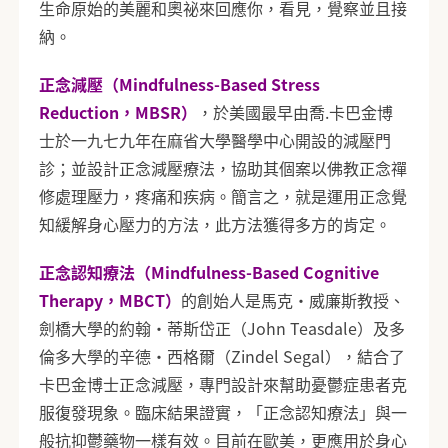
生命原始的美麗和奧祕來回應你，看見，覺察並且接
納。
正念減壓（Mindfulness-Based Stress
Reduction，MBSR）
，於美國最早由喬.卡巴金博
士於一九七九年在麻省大學醫學中心開設的減壓門
診；並設計正念減壓療法，協助其個案以佛教正念禪
修處理壓力，疼痛和疾病。簡言之，就是運用正念覺
知緩解身心壓力的方法，此方法獲得多方的肯定。
正念認知療法（Mindfulness-Based Cognitive
Therapy，MBCT）
的創始人是馬克‧威廉斯教授、
劍橋大學的約翰‧蒂斯岱正（John Teasdale）及多
倫多大學的辛德‧西格爾（Zindel Segal），結合了
卡巴金博士正念減壓，專門設計來幫助憂鬱症患者克
服復發現象。臨床結果證實，「正念認知療法」與一
般抗抑鬱藥物一樣有效。目前在歐美，更應用於身心