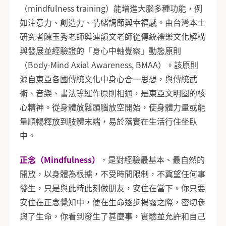
（mindfulness training）能增進大腦多種功能，例
如注意力、創造力、情緒調節與幸福感。由台灣本土
研究者陳玉秀老師與連韻文老師從傳統禮樂文化解構
與發展並經驗證的「身心中軸覺察」動態原則
（Body-Mind Axial Awareness, BMAA）。該原則
源自東亞各國傳統文化中身心合一思想，與傳統武
術、音樂、書法等運作原則相通，是東亞文明圈的核
心精神。從身體放鬆頭腦放空開始，使身體力量或能
量順暢釋放到肢體末端，易於落實在生活行住坐臥
中。
正念（Mindfulness）
，是對經驗最基本、最自然的
開放，以身體為根據，不受時間限制，不冀望任何事
發生，只是與此時此刻做朋友，安住在當下。你只要
安住在正念覺知中，便在生命逐步揭露之際，密切參
與了生命，你看到發生了甚麼事，實驗並允許和自己