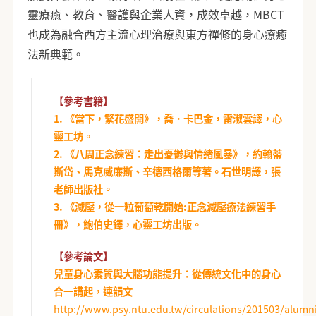
靈療癒、教育、醫護與企業人資，成效卓越，MBCT
也成為融合西方主流心理治療與東方禪修的身心療癒
法新典範。
【參考書籍】
1. 《當下，繁花盛開》，喬．卡巴金，雷淑雲譯，心
靈工坊。
2. 《八周正念練習：走出憂鬱與情緒風暴》，約翰蒂
斯岱、馬克威廉斯、辛德西格爾等著。石世明譯，張
老師出版社。
3. 《減壓，從一粒葡萄乾開始:正念減壓療法練習手
冊》，鮑伯史鐸，心靈工坊出版。
【參考論文】
兒童身心素質與大腦功能提升：從傳統文化中的身心
合一講起，連韻文
http://www.psy.ntu.edu.tw/circulations/201503/alumn