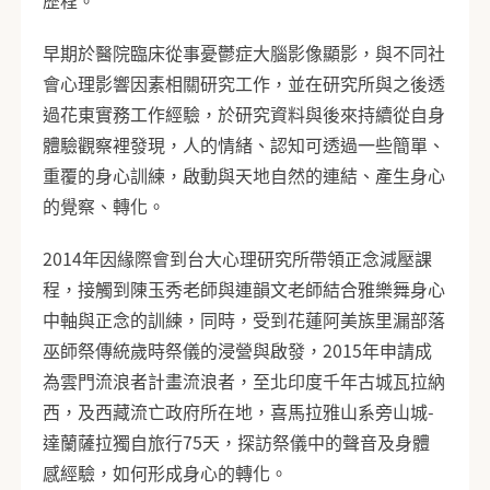
歷程。
早期於醫院臨床從事憂鬱症大腦影像顯影，與不同社
會心理影響因素相關研究工作，並在研究所與之後透
過花東實務工作經驗，於研究資料與後來持續從自身
體驗觀察裡發現，人的情緒、認知可透過一些簡單、
重覆的身心訓練，啟動與天地自然的連結、產生身心
的覺察、轉化。
2014年因緣際會到台大心理研究所帶領正念減壓課
程，接觸到陳玉秀老師與連韻文老師結合雅樂舞身心
中軸與正念的訓練，同時，受到花蓮阿美族里漏部落
巫師祭傳統歲時祭儀的浸營與啟發，2015年申請成
為雲門流浪者計畫流浪者，至北印度千年古城瓦拉納
西，及西藏流亡政府所在地，喜馬拉雅山系旁山城-
達蘭薩拉獨自旅行75天，探訪祭儀中的聲音及身體
感經驗，如何形成身心的轉化。